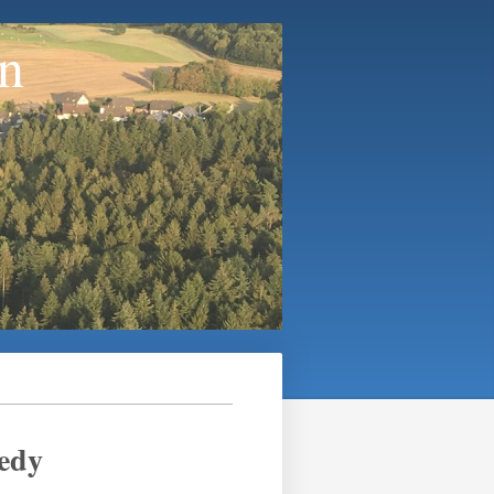
n
edy